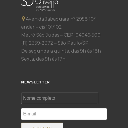
Avenida Jabaquara nº 2958 10º
andar – cjs 101/102
Metrô São Judas – CEP: 04046-500
(11) 2359-2372 – São Paulo/SP
De segunda a quinta, das 9h às 18h
Sexta, das 9h às 17h
NEWSLETTER