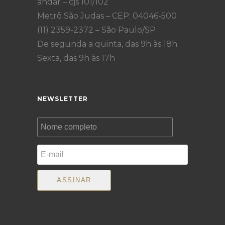
andar – cjs 101/102
Metrô São Judas – CEP: 04046-500
(11) 2359-2372 – São Paulo/SP
De segunda a quinta, das 9h às 18h
Sexta, das 9h às 17h
NEWSLETTER